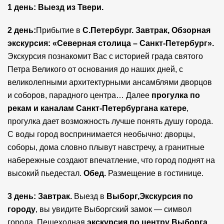
1 день: Выезд из Твери.
2 день:
Прибытие в
С.Петербург. Завтрак, Обзорная
экскурсия: «Северная столица – Санкт-Петербург».
Экскурсия познакомит Вас с историей града святого
Петра Великого от основания до наших дней, с
великолепными архитектурными ансамблями дворцов
и соборов, парадного центра… Далее
прогулка
по
рекам и каналам Санкт-Петербурга
на катере
,
прогулка дает возможность лучше понять душу города.
С воды город воспринимается необычно: дворцы,
соборы, дома словно плывут навстречу, а гранитные
набережные создают впечатление, что город поднят на
высокий пьедестал.
Обед.
Размещение в гостинице.
3 день: Завтрак.
Выезд в
Выборг,
Экскурсия по
городу
, вы увидите Выборгский замок — символ
города. Пешеходная
экскурсия по центру Выборга